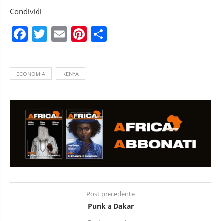
Condividi
Facebook
Twitter
Email
Pinterest
Condividi
ECONOMIA
KENYA
Post precedente
Punk a Dakar