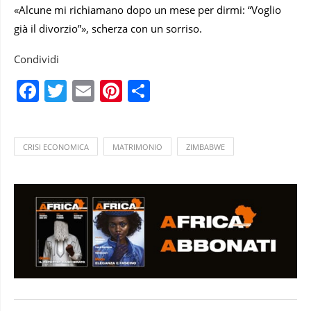
«Alcune mi richiamano dopo un mese per dirmi: “Voglio
già il divorzio”», scherza con un sorriso.
Condividi
Facebook
Twitter
Email
Pinterest
Condividi
CRISI ECONOMICA
MATRIMONIO
ZIMBABWE