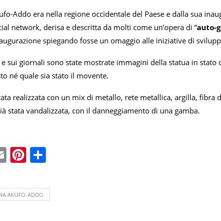
ufo-Addo era nella regione occidentale del Paese e dalla sua inau
ial network, derisa e descritta da molti come un’opera di “
auto-g
augurazione spiegando fosse un omaggio alle iniziative di svilupp
tv e sui giornali sono state mostrate immagini della statua in stato
sto né quale sia stato il movente.
tata realizzata con un mix di metallo, rete metallica, argilla, fibra 
ià stata vandalizzata, con il danneggiamento di una gamba.
ebook
witter
Email
Pinterest
Condividi
NA AKUFO-ADDO