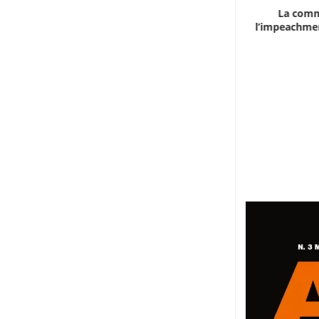
Marocco, la crescita non basta: l’analisi
La comm
economica dietro...
l’impeachmen
6 Agosto 2026