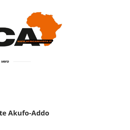
e vero
nte Akufo-Addo