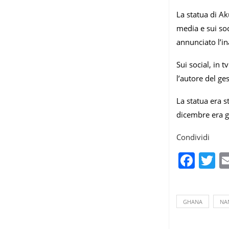
La statua di Ak
media e sui soc
annunciato l’in
Sui social, in 
l’autore del ge
La statua era s
dicembre era g
Condividi
Fac
T
GHANA
NA