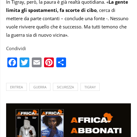
In Tigray, però, la paura è già realtà quotidiana. «
La gente
limita gli spostamenti, fa scorte di cibo
, cerca di
mettere da parte contanti – conclude una fonte -. Nessuno
vuole rivivere quello che è successo. Ma tutti temono che
la guerra sia di nuovo vicina».
Condividi
Facebook
Twitter
Email
Pinterest
Condividi
ERITREA
GUERRA
SICUREZZA
TIGRAY