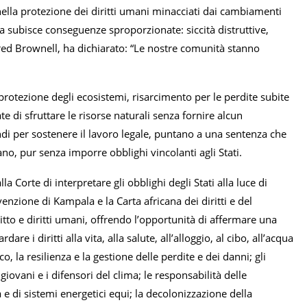
 nella protezione dei diritti umani minacciati dai cambiamenti
ica subisce conseguenze sproporzionate: siccità distruttive,
Alfred Brownell, ha dichiarato: “Le nostre comunità stanno
rotezione degli ecosistemi, risarcimento per le perdite subite
e di sfruttare le risorse naturali senza fornire alcun
ondi per sostenere il lavoro legale, puntano a una sentenza che
no, pur senza imporre obblighi vincolanti agli Stati.
la Corte di interpretare gli obblighi degli Stati alla luce di
venzione di Kampala e la Carta africana dei diritti e del
ritto e diritti umani, offrendo l’opportunità di affermare una
re i diritti alla vita, alla salute, all’alloggio, al cibo, all’acqua
 la resilienza e la gestione delle perdite e dei danni; gli
 giovani e i difensori del clima; le responsabilità delle
 e di sistemi energetici equi; la decolonizzazione della