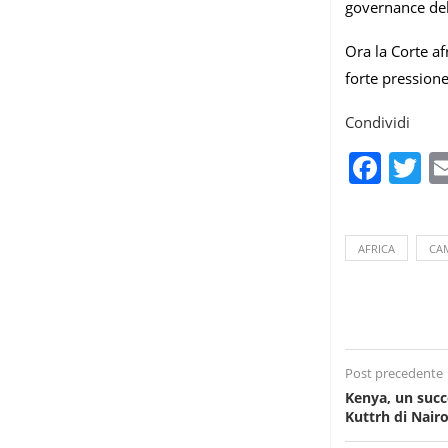
governance dell
Ora la Corte af
forte pressione
Condividi
Fac
T
AFRICA
CA
Post precedente
Kenya, un succe
Kuttrh di Nair