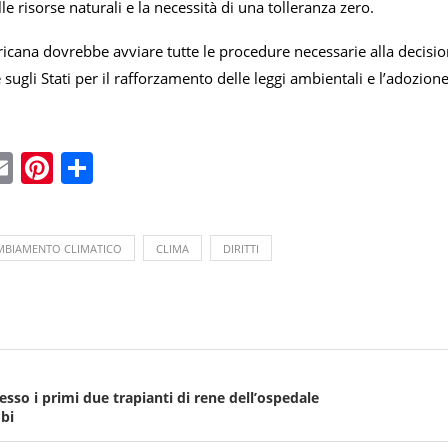
e risorse naturali e la necessità di una tolleranza zero.
ricana dovrebbe avviare tutte le procedure necessarie alla decisio
 sugli Stati per il rafforzamento delle leggi ambientali e l’adozion
ebook
witter
Email
Pinterest
Condividi
MBIAMENTO CLIMATICO
CLIMA
DIRITTI
sso i primi due trapianti di rene dell’ospedale
obi