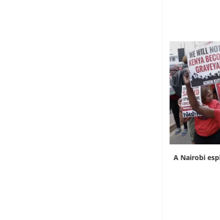
L’Uganda ha approvato l’invio di truppe a
A Nairobi esp
Gaza
7 Agosto 2026