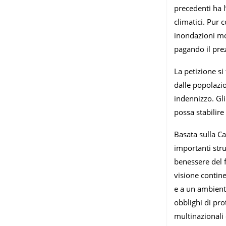
precedenti ha l
climatici. Pur 
inondazioni mor
pagando il pre
La petizione si
dalle popolazio
indennizzo. Gli
possa stabilire
Basata sulla Car
importanti stru
benessere del f
visione continen
e a un ambiente
obblighi di prot
multinazionali 