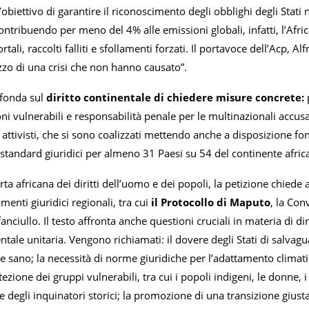
’obiettivo di garantire il riconoscimento degli obblighi degli Stati
contribuendo per meno del 4% alle emissioni globali, infatti, l’Afr
tali, raccolti falliti e sfollamenti forzati. Il portavoce dell’Acp, 
zzo di una crisi che non hanno causato”.
 fonda sul
diritto continentale di chiedere misure concrete:
p
ni vulnerabili e responsabilità penale per le multinazionali accusat
 attivisti, che si sono coalizzati mettendo anche a disposizione f
 standard giuridici per almeno 31 Paesi su 54 del continente africa
ta africana dei diritti dell’uomo e dei popoli, la petizione chiede al
menti giuridici regionali, tra cui
il Protocollo di Maputo
, la Con
anciullo. Il testo affronta anche questioni cruciali in materia di di
tale unitaria. Vengono richiamati: il dovere degli Stati di salvaguarda
 sano; la necessità di norme giuridiche per l’adattamento climatico,
ezione dei gruppi vulnerabili, tra cui i popoli indigeni, le donne, i
e degli inquinatori storici; la promozione di una transizione giusta