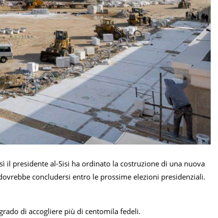
ì il presidente al-Sisi ha ordinato la costruzione di una nuova
 dovrebbe concludersi entro le prossime elezioni presidenziali.
 grado di accogliere più di centomila fedeli.