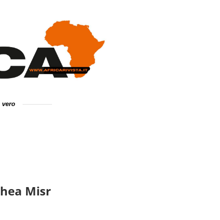
e vero
chea Misr