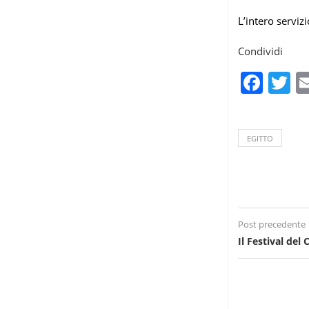
L’intero serviz
Condividi
Fac
T
EGITTO
Post precedente
Il Festival del