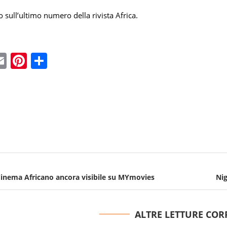
io sull’ultimo numero della rivista Africa.
ebook
witter
Email
Pinterest
Condividi
 Cinema Africano ancora visibile su
MYmovies
Nig
ALTRE LETTURE COR