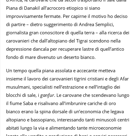
Piana di Danakil all’acrocoro etiopico si siano
improvvisamente fermate. Per capirne il motivo ho deciso
di partire – dietro suggerimento di Andrea Semplici,
giornalista gran conoscitore di quella terra – alla ricerca dei
carovanieri che dall’altopiano del Tigrai scendono nella
depressione dancala per recuperare lastre di quell’antico
fondo di mare divenuto un deserto bianco.
Un tempo quella piana assolata e accecante metteva
insieme il lavoro dei carovanieri tigrini cristiani e degli Afar
musulmani, specialisti nell’estrazione e nell’intaglio dei
blocchi di sale, i
ganfur
. Le carovane che scendevano lungo
il fiume Saba e risalivano all’imbrunire cariche di oro
bianco erano la spina dorsale di un’economia che legava
altopiano e bassopiano, interessando tanti minuscoli centri
abitati lungo la via e alimentando tante microeconomie
legate alla vendita e produzione di beni o servizi necessari