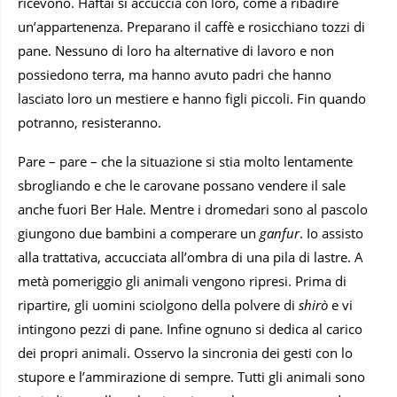
ricevono. Haftai si accuccia con loro, come a ribadire
un’appartenenza. Preparano il caffè e rosicchiano tozzi di
pane. Nessuno di loro ha alternative di lavoro e non
possiedono terra, ma hanno avuto padri che hanno
lasciato loro un mestiere e hanno figli piccoli. Fin quando
potranno, resisteranno.
Pare – pare – che la situazione si stia molto lentamente
sbrogliando e che le carovane possano vendere il sale
anche fuori Ber Hale. Mentre i dromedari sono al pascolo
giungono due bambini a comperare un
ganfur
. Io assisto
alla trattativa, accucciata all’ombra di una pila di lastre. A
metà pomeriggio gli animali vengono ripresi. Prima di
ripartire, gli uomini sciolgono della polvere di
shirò
e vi
intingono pezzi di pane. Infine ognuno si dedica al carico
dei propri animali. Osservo la sincronia dei gesti con lo
stupore e l’ammirazione di sempre. Tutti gli animali sono