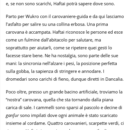
e, se non sono scarichi, Haftai potrà sapere dove sono.
Parto per Wukro con il carovaniere-guida e da qui lasciamo
l’asfalto per salire su una collina erbosa. Una prima
carovana è accampata. Haftai riconosce le persone ed esce
come un fulmine dall’abitacolo per salutare, ma
soprattutto per aiutarli, come se ripetere quei gesti lo
facesse stare bene. Ne ha nostalgia, sono parte delle sue
mani: la sincronia nell’alzare i pesi, la posizione perfetta
sulla gobba, la sapienza di stringere e annodare. I
dromedari sono carichi di fieno, dunque diretti in Dancalia.
Poco oltre, presso un grande bacino artificiale, troviamo la
“nostra” carovana, quella che sta tornando dalla piana
carica di sale. I cammelli sono sparsi al pascolo e decine di
ganfur
sono impilati dove ogni animale è stato scaricato
insieme al cordame. Quattro carovanieri, scarpette verdi, ci