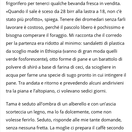
frigorifero per tenerci qualche bevanda fresca in vendita.
«Quando il sale è sceso da 28 birr alla lastra a 18, non c’è
stato più profitto», spiega. Tenere dei dromedari senza farli
lavorare è costoso, perché il pascolo libero è pochissimo e
bisogna comperare il foraggio. Mi racconta che il corredo
per la partenza era ridotto al minimo: sandaletti di plastica
da scoglio made in Ethiopia (vanno di gran moda quelli
verde fosforescente), otto forme di pane e un barattolo di
polvere di
shirò
a base di farina di ceci, da sciogliere in
acqua per farne una specie di sugo pronto in cui intingere il
pane. Tra andata e ritorno e prevedendo alcuni andirivieni
tra la piana e l’altopiano, ci volevano sedici giorni.
Tama è seduto all’ombra di un alberello e con un’ascia
scorteccia un legno, ma lo fa dolcemente, come non
volesse ferirlo. Seduto, risponde alle mie tante domande,
senza nessuna fretta. La moglie ci prepara il caffè secondo