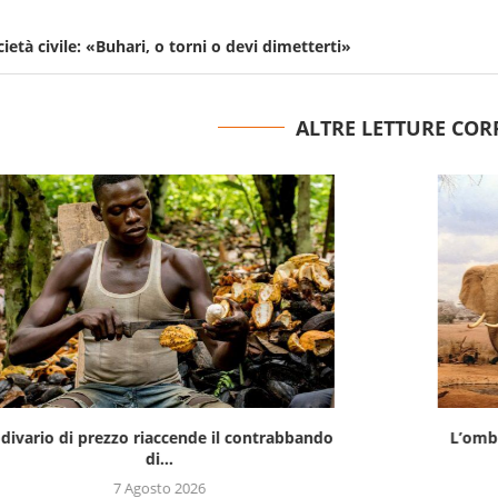
cietà civile: «Buhari, o torni o devi dimetterti»
ALTRE LETTURE COR
prezzo riaccende il contrabbando
L’ombra del cianuro sulla stra
di...
in...
7 Agosto 2026
6 Agosto 2026