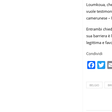
Loumkoua, che 
vuole testimoni
camerunese – ha
Entrambi chiedo
sua barriera è 
legittima e fav
Condividi
Fac
T
BELGIO
BR