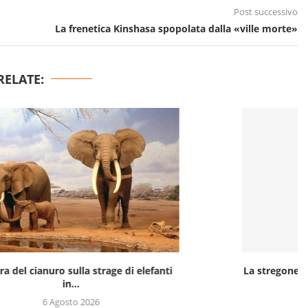
Post successivo
La frenetica Kinshasa spopolata dalla «ville morte»
RELATE:
ge di elefanti
La stregoneria in Ghana è ancora una ferita...
5 Agosto 2026