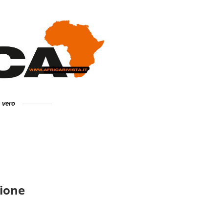
e vero
zione