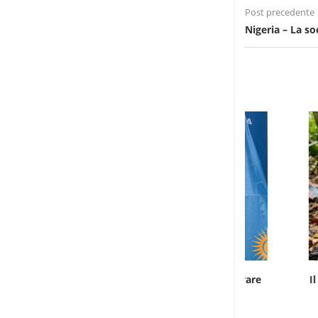
Post precedente
Nigeria – La so
Infantino gioca la carta africana per salvare
Il divario di 
la...
7 Agosto 2026