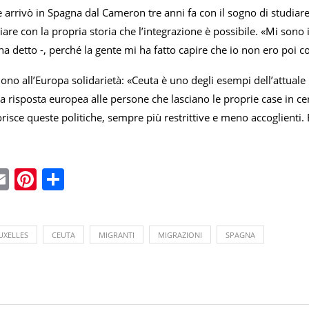
arrivò in Spagna dal Cameron tre anni fa con il sogno di studiare
are con la propria storia che l’integrazione è possibile. «Mi sono 
 detto -, perché la gente mi ha fatto capire che io non ero poi c
no all’Europa solidarietà: «Ceuta è uno degli esempi dell’attuale
la risposta europea alle persone che lasciano le proprie case in ce
orisce queste politiche, sempre più restrittive e meno accoglienti. 
ebook
witter
Email
Pinterest
Condividi
UXELLES
CEUTA
MIGRANTI
MIGRAZIONI
SPAGNA