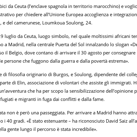
 bici da Ceuta (l’enclave spagnola in territorio marocchino) e vogl
rativo per chiedere all’Unione Europea accoglienza e integrazione 
ni, e del camerunese, Loumkoua Soulong, 24.
 29 luglio da Ceuta, luogo simbolo, nel quale moltissimi africani te
a Madrid, nella centrale Puerta del Sol innalzando lo slogan «De l
o il Belgio, dove contano di arrivare il 30 agosto per consegnare 
 le persone che fuggono dalla guerra e dalla povertà estrema».
e di filosofia originario di Burgos, e Soulong, dipendente del col
arte di Elin, associazione di volontari che assiste gli immigrati. 
un’avventura che ha per scopo la sensibilizzazione dell’opinione 
fugiati e migranti in fuga dai conflitti e dalla fame.
ata non è però una passeggiata. Per arrivare a Madrid hanno attra
o i 40 gradi. «È stato estenuante – ha riconosciuto David Saiz all’a
ella gente lungo il percorso è stata incredibile».