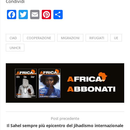
Condividi
Facebook
Twitter
Email
Pinterest
Condividi
CIAD
COOPERAZIONE
MIGRAZIONI
RIFUGIATI
UE
UNHCR
Post precedente
Il Sahel sempre più epicentro del jihadismo internazionale