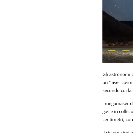
Gli astronomi c
un “laser cosmi
secondo cui la 
I megamaser di
gas e in collis
centimetri, con
Il sistema ind