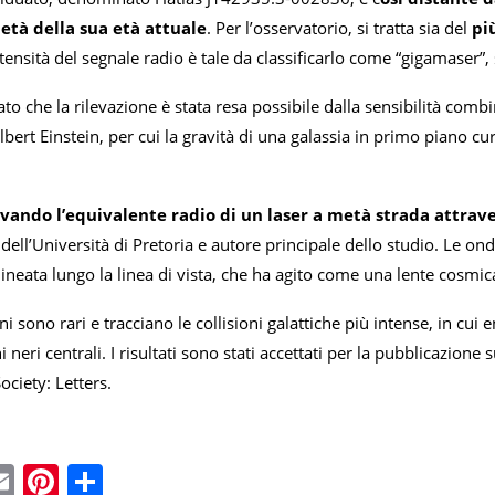
tà della sua età attuale
. Per l’osservatorio, si tratta sia del
pi
ntensità del segnale radio è tale da classificarlo come “gigamaser”
to che la rilevazione è stata resa possibile dalla sensibilità com
lbert Einstein, per cui la gravità di una galassia in primo piano c
vando l’equivalente radio di un laser a metà strada attrave
dell’Università di Pretoria e autore principale dello studio. Le on
lineata lungo la linea di vista, che ha agito come una lente cosmi
 sono rari e tracciano le collisioni galattiche più intense, in cui
hi neri centrali. I risultati sono stati accettati per la pubblicazione
ciety: Letters.
ebook
witter
Email
Pinterest
Condividi