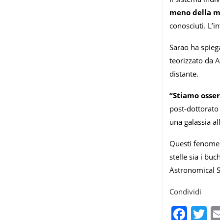
meno della me
conosciuti. L’i
Sarao ha spiega
teorizzato da A
distante.
“Stiamo osser
post-dottorato 
una galassia al
Questi fenomeni
stelle sia i buc
Astronomical So
Condividi
Fac
T