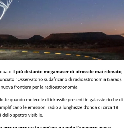
iduato il
più distante megamaser di idrossile mai rilevato
,
nnunciato l’Osservatorio sudafricano di radioastronomia (Sarao),
a nuova frontiera per la radioastronomia.
otte quando molecole di idrossile presenti in galassie ricche di
 amplificano le emissioni radio a lunghezze d’onda di circa 18
dello spettro visibile.
da essere osservato com’era quando l’universo aveva