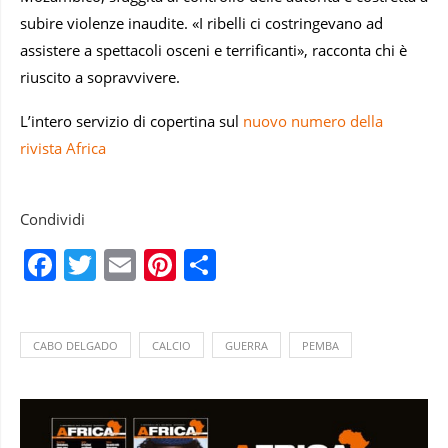
subire violenze inaudite. «I ribelli ci costringevano ad
assistere a spettacoli osceni e terrificanti», racconta chi è
riuscito a sopravvivere.
L’intero servizio di copertina sul
nuovo numero della
rivista Africa
Condividi
Facebook
Twitter
Email
Pinterest
Condividi
CABO DELGADO
CALCIO
GUERRA
PEMBA