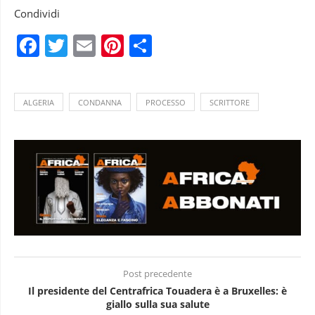
Condividi
Facebook
Twitter
Email
Pinterest
Condividi
ALGERIA
CONDANNA
PROCESSO
SCRITTORE
Post precedente
Il presidente del Centrafrica Touadera è a Bruxelles: è
giallo sulla sua salute