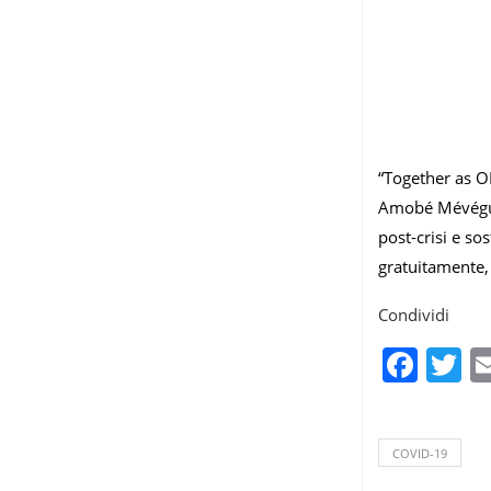
“Together as ON
Amobé Mévég
post-crisi e so
gratuitamente, 
Condividi
Fac
T
COVID-19