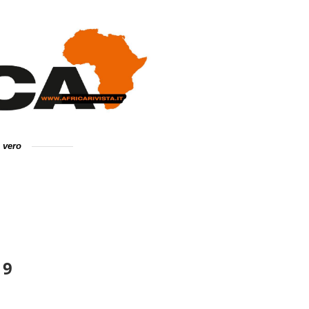
e vero
19