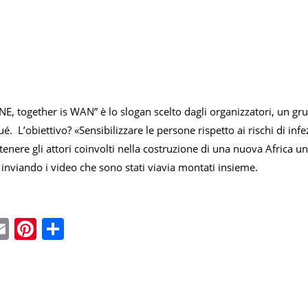
E, together is WAN” è lo slogan scelto dagli organizzatori, un gru
ué.
L’obiettivo? «Sensibilizzare le persone rispetto ai rischi di inf
stenere gli attori coinvolti nella costruzione di una nuova Africa uni
inviando i video che sono stati viavia montati insieme.
ebook
witter
Email
Pinterest
Condividi