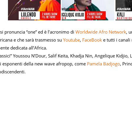
 si pronuncia “one” ed è l’acronimo di
Worldwide Afro Network
, u
fricana e che sarà trasmesso su
Youtube
,
FaceBook
e tutti i canal
nte dedicata all’Africa.
classici” Youssou N’Dour, Salif Keita, Khadja Nin, Angelique Kidj
i esponenti della new wave afropop, come
Pamela Badjogo
, Prin
rodiscendenti.