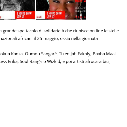
n grande spettacolo di solidarietà che riunisce on line le stelle
i nazionali africani il 25 maggio, ossia nella giornata
io, Lokua Kanza, Oumou Sangaré, Tiken Jah Fakoly, Baaba Maal
cess Erika, Soul Bang’s o Wizkid, e poi artisti afrocaraibici,