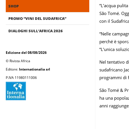
“L’acqua pulita
SHOP
São Tomé. Oggi
PROMO “VINI DEL SUDAFRICA”
con il Sudafrica
DIALOGHI SULL’AFRICA 2026
“Nelle campagne
perché è sporc
“L’unica soluzi
Edizione del 08/08/2026
© Rivista Africa
Nel tentativo d
Editore:
Internationalia srl
sudafricano Jac
programmi di fo
P.IVA 11980111006
São Tomé & Prí
ha una popolazi
anni raggiunge 