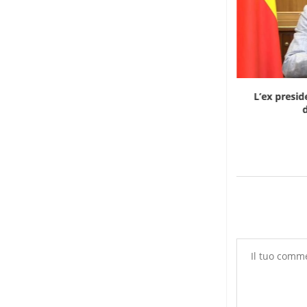
Dieci cinesi a processo in Mali per l’apertura...
L’ex presid
d
8 Agosto 2026