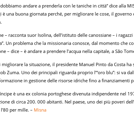
 dobbiamo andare a prenderla con le taniche in città” dice alla MI
 è una buona giornata perché, per migliorare le cose, il governo 
.
 – racconta suor Isolina, dell’istituto delle canossiane – i ragazz
a”. Un problema che la missionaria conosce, dal momento che con l
one – dice – è andare a prendere l’acqua nella capitale, a São To
i migliorare la situazione, il presidente Manuel Pinto da Costa ha 
ob Zuma. Uno dei principali riguarda proprio l’“oro blu”: si va dal
rmazione in gestione delle risorse idriche fino a finanziamenti per
ncipe è una ex colonia portoghese divenuta indipendente nel 1975.
one di circa 200. 000 abitanti. Nel paese, uno dei più poveri dell
l’80 per mille. –
Misna