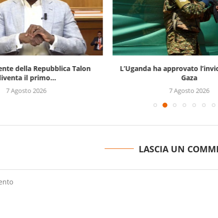
ente della Repubblica Talon
L’Uganda ha approvato l’invi
iventa il primo...
Gaza
7 Agosto 2026
7 Agosto 2026
LASCIA UN COMM