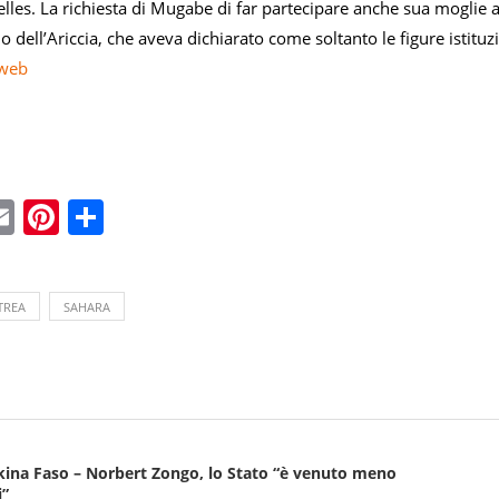
elles. La richiesta di Mugabe di far partecipare anche sua moglie a
dell’Ariccia, che aveva dichiarato come soltanto le figure istituz
sweb
ebook
witter
Email
Pinterest
Condividi
TREA
SAHARA
kina Faso – Norbert Zongo, lo Stato “è venuto meno
i”