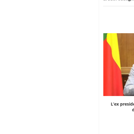
Dieci cinesi a processo in Mali per l’apertura...
L’ex presid
d
8 Agosto 2026