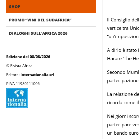
SHOP
Il Consiglio de
PROMO “VINI DEL SUDAFRICA”
vertice tra Uni
DIALOGHI SULL’AFRICA 2026
“un’imposizione
A dirlo è stato
Edizione del 08/08/2026
Harare ‘The Her
© Rivista Africa
Secondo Mumbeng
Editore:
Internationalia srl
partecipazione
P.IVA 11980111006
La relazione de
ricorda come il
Nei giorni scor
partecipare ver
un bando europ