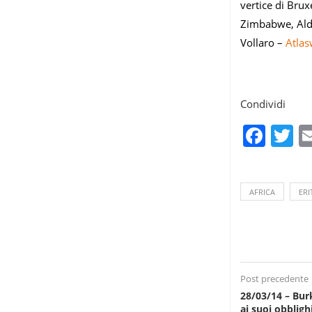
vertice di Brux
Zimbabwe, Aldo 
Vollaro –
Atla
Condividi
Fac
T
AFRICA
ERI
Post precedente
28/03/14 – Bur
ai suoi obbligh