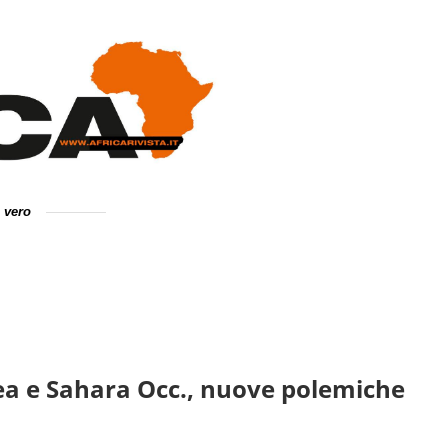
e vero
trea e Sahara Occ., nuove polemiche