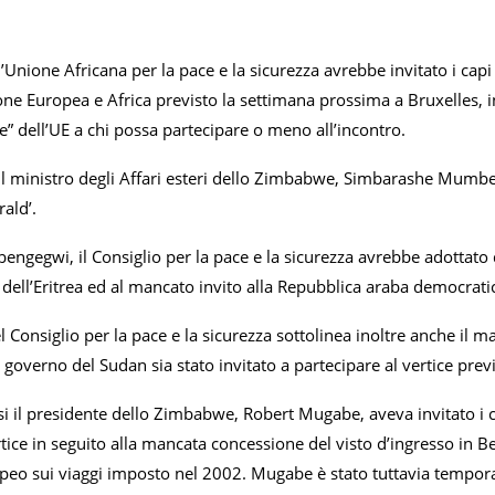
ll’Unione Africana per la pace e la sicurezza avrebbe invitato i capi
one Europea e Africa previsto la settimana prossima a Bruxelles, 
” dell’UE a chi possa partecipare o meno all’incontro.
 il ministro degli Affari esteri dello Zimbabwe, Simbarashe Mumben
ald’.
egwi, il Consiglio per la pace e la sicurezza avrebbe adottato qu
 dell’Eritrea ed al mancato invito alla Repubblica araba democrati
l Consiglio per la pace e la sicurezza sottolinea inoltre anche il
 governo del Sudan sia stato invitato a partecipare al vertice previ
si il presidente dello Zimbabwe, Robert Mugabe, aveva invitato i cap
tice in seguito alla mancata concessione del visto d’ingresso in 
eo sui viaggi imposto nel 2002. Mugabe è stato tuttavia tempora