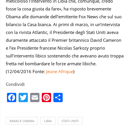
meticoloso l’intervento in Libia che, comunque, credo
fosse la cosa giusta da fare», ha risposto brevemente
Obama alle domande dell’emittente Fox News che sul suo
bilancio la Casa bianca. Ai primi di marzo, in un’intervista
con la rivista Atlantic, il Presidente degli Stati Uniti aveva
duramente attaccato il Premier britannico David Cameron
e l’ex Presidente francese Nicolas Sarkozy proprio
sull’intervento libico sostenendo che avevano avuto troppa
fretta nel bombardare le forze armate libiche.
(12/04/2016 Fonte:
Jeune Afrique
)
Condividi
Facebook
Twitter
Email
Pinterest
Condividi
BARACK OBAMA
LIBIA
STATI UNITI