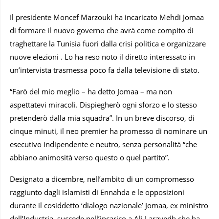
Il presidente Moncef Marzouki ha incaricato Mehdi Jomaa
di formare il nuovo governo che avrà come compito di
traghettare la Tunisia fuori dalla crisi politica e organizzare
nuove elezioni . Lo ha reso noto il diretto interessato in
un’intervista trasmessa poco fa dalla televisione di stato.
“Farò del mio meglio – ha detto Jomaa – ma non
aspettatevi miracoli. Dispiegherò ogni sforzo e lo stesso
pretenderò dalla mia squadra”. In un breve discorso, di
cinque minuti, il neo premier ha promesso di nominare un
esecutivo indipendente e neutro, senza personalità “che
abbiano animosità verso questo o quel partito”.
Designato a dicembre, nell’ambito di un compromesso
raggiunto dagli islamisti di Ennahda e le opposizioni
durante il cosiddetto ‘dialogo nazionale’ Jomaa, ex ministro
dell’Industria, succede nell’incarico a Ali Larayedh che ha