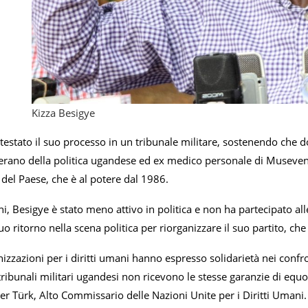
Kizza Besigye
estato il suo processo in un tribunale militare, sostenendo che do
terano della politica ugandese ed ex medico personale di Museveni
r del Paese, che è al potere dal 1986.
ni, Besigye è stato meno attivo in politica e non ha partecipato alle
o ritorno nella scena politica per riorganizzare il suo partito, che 
anizzazioni per i diritti umani hanno espresso solidarietà nei confro
tribunali militari ugandesi non ricevono le stesse garanzie di equo p
er Türk, Alto Commissario delle Nazioni Unite per i Diritti Umani.