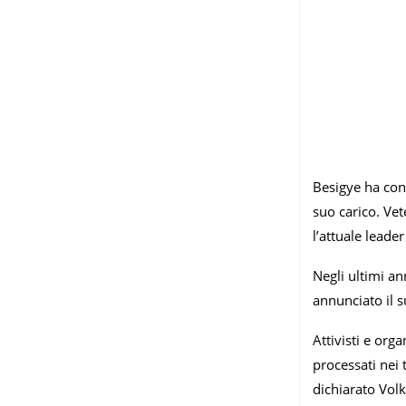
Besigye ha cont
suo carico. Ve
l’attuale leade
Negli ultimi an
annunciato il su
Attivisti e org
processati nei 
dichiarato Volk