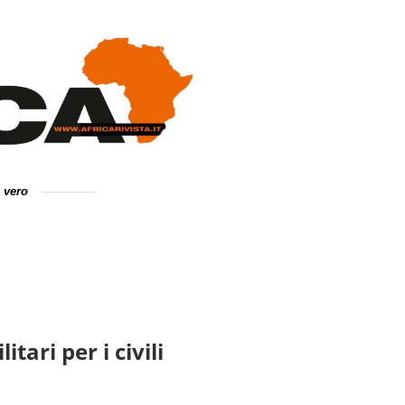
e vero
ari per i civili