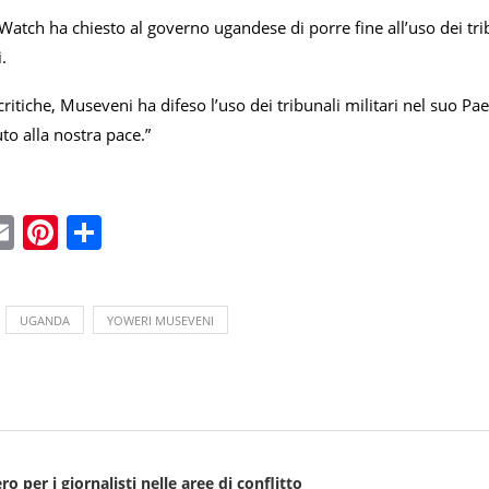
tch ha chiesto al governo ugandese di porre fine all’uso dei tribu
.
ritiche, Museveni ha difeso l’uso dei tribunali militari nel suo Pa
to alla nostra pace.”
ebook
witter
Email
Pinterest
Condividi
UGANDA
YOWERI MUSEVENI
ro per i giornalisti nelle aree di conflitto