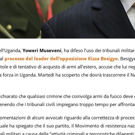
ell’Uganda,
Yoweri Museveni
, ha difeso l’uso dei tribunali milita
dal
processo del leader dell’opposizione Kizza Besigye
. Besigy
tole e di tentativo di acquisto di armi all’estero, accuse che lui n
la forza in Uganda. Martedì ha scoperto che dovrà trascorrere il Na
hiarato che qualsiasi crimine che coinvolga armi da fuoco deve ess
enendo che i tribunali civili impiegano troppo tempo per affrontar
gomentazioni di alcuni avvocati riguardo alla correttezza di proces
quale ha spiegato che il suo partito, il Movimento di resistenza n
nali militari a causa delle “attività criminali e terroristiche dilaga