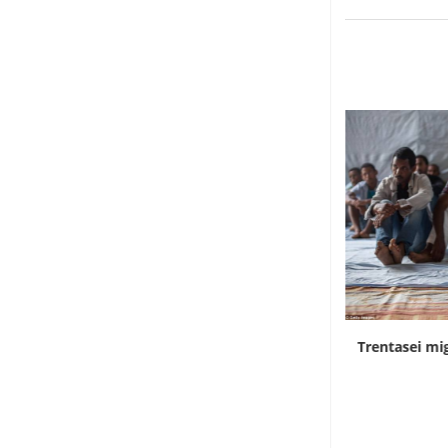
Rd Congo, Kinshasa in allerta per i contagi...
Trentasei mig
7 Agosto 2026