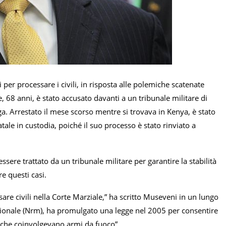
ri per processare i civili, in risposta alle polemiche scatenate
e, 68 anni, è stato accusato davanti a un tribunale militare di
ega. Arrestato il mese scorso mentre si trovava in Kenya, è stato
tale in custodia, poiché il suo processo è stato rinviato a
ere trattato da un tribunale militare per garantire la stabilità
e questi casi.
sare civili nella Corte Marziale,” ha scritto Museveni in un lungo
azionale (Nrm), ha promulgato una legge nel 2005 per consentire
nti che coinvolgevano armi da fuoco”.