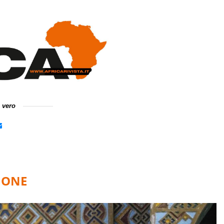
e vero
IONE