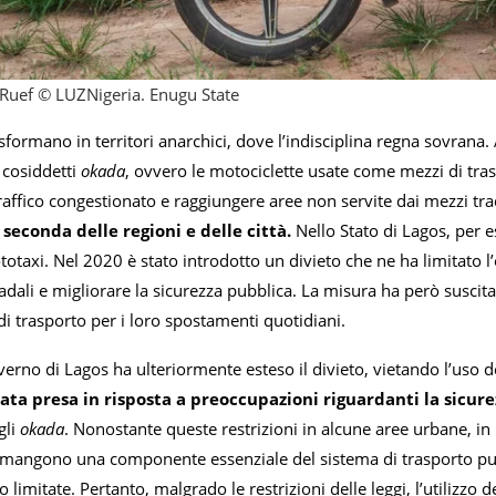
Ruef © LUZNigeria. Enugu State
asformano in territori anarchici, dove l’indisciplina regna sovrana
 cosiddetti
okada
, ovvero le motociclette usate come mezzi di tr
affico congestionato e raggiungere aree non servite dai mezzi tra
 seconda delle regioni e delle città.
Nello Stato di Lagos, per 
totaxi. Nel 2020 è stato introdotto un divieto che ne ha limitato l’op
tradali e migliorare la sicurezza pubblica. La misura ha però suscit
i trasporto per i loro spostamenti quotidiani.
verno di Lagos ha ulteriormente esteso il divieto, vietando l’uso d
tata presa in risposta a preoccupazioni riguardanti la sicure
gli
okada
. Nonostante queste restrizioni in alcune aree urbane, in m
imangono una componente essenziale del sistema di trasporto pub
o limitate. Pertanto, malgrado le restrizioni delle leggi, l’utiliz