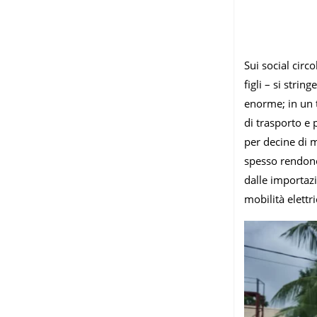
Sui social circ
figli – si stri
enorme; in un t
di trasporto e
per decine di m
spesso rendono 
dalle importazi
mobilità elettr