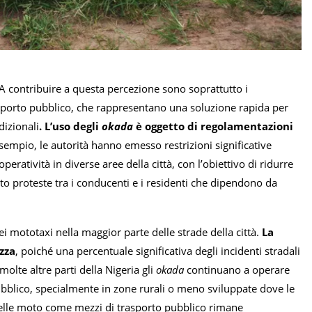
. A contribuire a questa percezione sono soprattutto i
asporto pubblico, che rappresentano una soluzione rapida per
dizionali
. L’uso degli
okada
è oggetto di regolamentazioni
esempio, le autorità hanno emesso restrizioni significative
eratività in diverse aree della città, con l’obiettivo di ridurre
ato proteste tra i conducenti e i residenti che dipendono da
ei mototaxi nella maggior parte delle strade della città.
La
zza
, poiché una percentuale significativa degli incidenti stradali
olte altre parti della Nigeria gli
okada
continuano a operare
blico, specialmente in zone rurali o meno sviluppate dove le
zo delle moto come mezzi di trasporto pubblico rimane