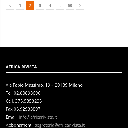
1
2
3
4
…
50
AFRICA RIVISTA
Via Fabio Massimo, 19 – 20139 Milano
Tel. 02.80898696
Cell. 375.5353235
Fax 06.92933897
Email:
info@africarivista.it
Abbonamenti:
segreteria@africarivista.it