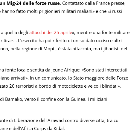
n Mig-24 delle forze russe
. Contattato dalla France presse,
hanno fatto molti prigionieri militari maliani» e che «i russi
 a quella degli
attacchi del 25 aprile
», mentre una fonte militare
irarsi. L’esercito ha poi riferito di un soldato ucciso e altri
Konna, nella regione di Mopti, è stata attaccata, ma i jihadisti del
a fonte locale sentita da Jeune Afrique: «Sono stati intercettati
 siano arrivati». In un comunicato, lo Stato maggiore delle Forze
to 20 terroristi a bordo di motociclette e veicoli blindati».
 di Bamako, verso il confine con la Guinea. I miliziani
ronte di Liberazione dell’Azawad contro diverse città, tra cui
ane e dell’Africa Corps da Kidal.