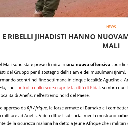
NEWS
 E RIBELLI JIHADISTI HANNO NUOVAM
MALI
el Mali sono state prese di mira in
una nuova offensiva
coordina
adisti del Gruppo per il sostegno dell’Islam e dei musulmani (Jnim
rmando scontri nel fine settimana in cinque località: Aguelhok, A
 Fla, che
controlla dallo scorso aprile la città di Kidal
, sembra quell
località di Anefis, nell’estremo nord del Paese.
o appreso da
Rfi Afrique
, le forze armate di Bamako e i combattent
ilitare ad Anefis. Video diffusi sui social media mostrano
colo
nte della sicurezza maliana ha detto a Jeune Afrique che i militari s