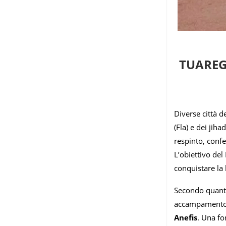
TUAREG
Diverse città d
(Fla) e dei jih
respinto, confe
L’obiettivo del
conquistare la 
Secondo quant
accampamento m
Anefis
. Una fo