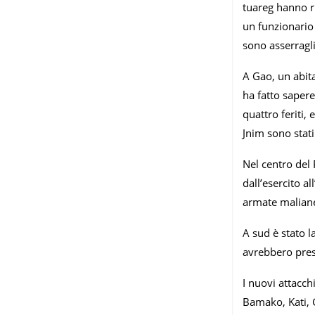
tuareg hanno ri
un funzionario 
sono asserragl
A Gao, un abita
ha fatto sapere
quattro feriti, 
Jnim sono stati
Nel centro del 
dall’esercito a
armate maliane 
A sud è stato l
avrebbero preso
I nuovi attacch
Bamako, Kati, G