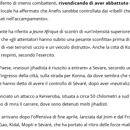
ferito di intensi combattenti,
rivendicando di aver abbattuto u
locale ha affermato che Anefis sarebbe controllata dai «ribelli che 
iati nell’accampamento».
nte ha riferito a
Jeune Afrique
di scontri di «un’intensità superiore
 che «gli attentatori hanno subito una pesante sconfitta» prima di rit
e di «sei terroristi uccisi e un veicolo distrutto». Anche la città di 
 respinti, secondo l’esercito.
Paese, «nessun jihadista è riuscito a entrare» a Sevare, secondo un
ll’ingresso della città, sulla strada per Konna, da dove sembra che
hanno detto di avere il controllo di Sévaré, dopo aver «neutralizza
anciato un attacco a Kenieroba, situata a circa 50 chilometri a sud
 di mira il carcere, dove sono detenuti molti jihadisti.
i arrivano dopo l’offensiva di fine aprile, lanciata dal Jnim e dal F
ao, Kidal, Mopti e Sévaré, che ha portato al ritiro delle forze mali