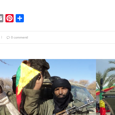
ebook
witter
Email
Pinterest
Condividi
0 commentI