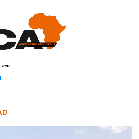
e vero
AD