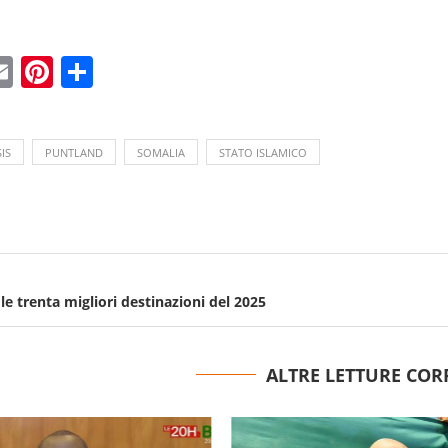
ebook
witter
Email
Pinterest
Condividi
SIS
PUNTLAND
SOMALIA
STATO ISLAMICO
le trenta migliori destinazioni del 2025
ALTRE LETTURE COR