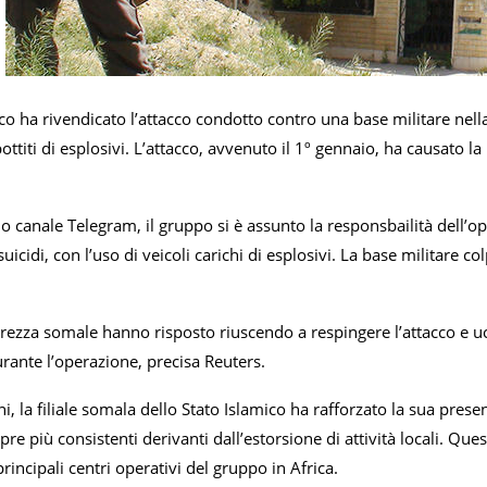
co ha rivendicato l’attacco condotto contro una base militare nell
ottiti di esplosivi. L’attacco, avvenuto il 1º gennaio, ha causato 
uo canale Telegram, il gruppo si è assunto la responsbailità dell’o
suicidi, con l’uso di veicoli carichi di esplosivi. La base militare co
urezza somale hanno risposto riuscendo a respingere l’attacco e uc
durante l’operazione, precisa Reuters.
ni, la filiale somala dello Stato Islamico ha rafforzato la sua presen
re più consistenti derivanti dall’estorsione di attività locali. Q
incipali centri operativi del gruppo in Africa.