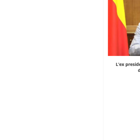
Dieci cinesi a processo in Mali per l’apertura...
L’ex presid
d
8 Agosto 2026