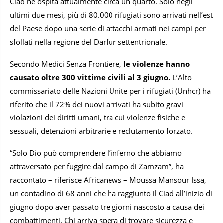
Ciad ne ospita attualmente circa un quarto. Solo negli
ultimi due mesi, più di 80.000 rifugiati sono arrivati nell’est
del Paese dopo una serie di attacchi armati nei campi per
sfollati nella regione del Darfur settentrionale.
Secondo Medici Senza Frontiere,
le violenze hanno
causato oltre 300 vittime civili al 3 giugno.
L’Alto
commissariato delle Nazioni Unite per i rifugiati (Unhcr) ha
riferito che il 72% dei nuovi arrivati ha subito gravi
violazioni dei diritti umani, tra cui violenze fisiche e
sessuali, detenzioni arbitrarie e reclutamento forzato.
“Solo Dio può comprendere l’inferno che abbiamo
attraversato per fuggire dal campo di Zamzam”, ha
raccontato – riferisce Africanews – Moussa Mansour Issa,
un contadino di 68 anni che ha raggiunto il Ciad all’inizio di
giugno dopo aver passato tre giorni nascosto a causa dei
combattimenti. Chi arriva spera di trovare sicurezza e