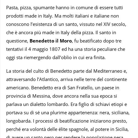
Pasta, pizza, spumante hanno in comune di essere tutti
prodotti made in Italy. Ma molti italiani e italiane non
conoscono l’esistenza di un santo, vissuto nel XIV secolo,
che è ancora più made in Italy della pizza. Il santo in
questione,
Benedetto il Moro
, fu beatificato dopo tre
tentativi il 4 maggio 1807 ed ha una storia peculiare che
oggi sta riemergendo dall’oblio in cui era finita.
La storia del culto di Benedetto parte dal Mediterraneo e,
attraversando l’Atlantico, arriva nelle terre del continente
americano. Benedetto era di San Fratello, un paese in
provincia di Messina, dove ancora nella sua epoca si
parlava un dialetto lombardo. Era figlio di schiavi etiopi e
portava su di sé una plurime appartenenza: nera, siciliana,
longobarda. I processi di beatificazione iniziarono presto,
perché era volontà delle élite spagnole, al potere in Sicilia,
di avere un santo nero per rendere la popolazione nera