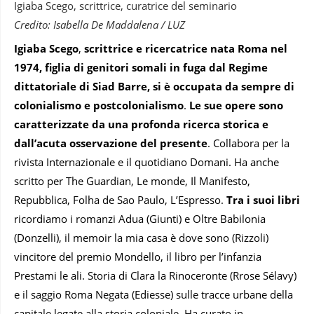
Igiaba Scego, scrittrice, curatrice del seminario
Credito: Isabella De Maddalena / LUZ
Igiaba Scego
,
scrittrice e ricercatrice nata Roma nel
1974, figlia di genitori somali in fuga dal Regime
dittatoriale di Siad Barre, si è occupata da sempre di
colonialismo e postcolonialismo
.
Le sue opere sono
caratterizzate da una profonda ricerca storica e
dall’acuta osservazione del presente
. Collabora per la
rivista Internazionale e il quotidiano Domani. Ha anche
scritto per The Guardian, Le monde, Il Manifesto,
Repubblica, Folha de Sao Paulo, L’Espresso.
Tra i suoi libri
ricordiamo i romanzi Adua (Giunti) e Oltre Babilonia
(Donzelli), il memoir la mia casa è dove sono (Rizzoli)
vincitore del premio Mondello, il libro per l’infanzia
Prestami le ali. Storia di Clara la Rinoceronte (Rrose Sélavy)
e il saggio Roma Negata (Ediesse) sulle tracce urbane della
capitale legate alla storia coloniale. Ha curato in