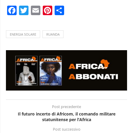
Facebook
Twitter
Email
Pinterest
Condividi
ENERGIA SOLARE
RUANDA
Post precedente
Il futuro incerto di Africom, il comando militare
statunitense per l’Africa
Post successivo