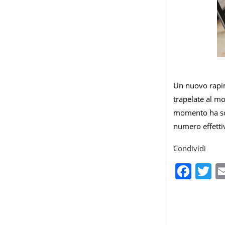
Un nuovo rapim
trapelate al mo
momento ha sol
numero effettiv
Condividi
Fac
T