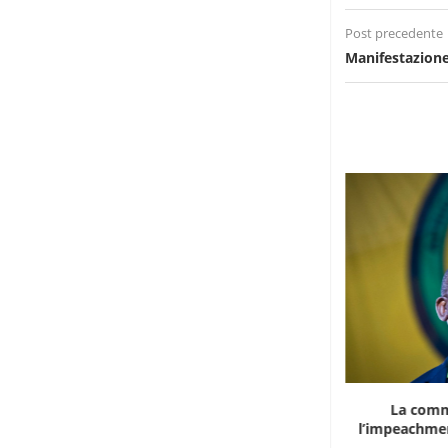
Post precedente
Manifestazione
Marocco, la crescita non basta: l’analisi
La comm
economica dietro...
l’impeachmen