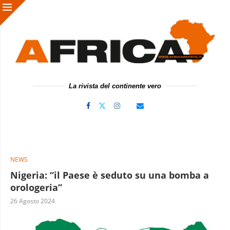
La rivista del continente vero
NEWS
Nigeria: “il Paese è seduto su una bomba a
orologeria”
26 Agosto 2024