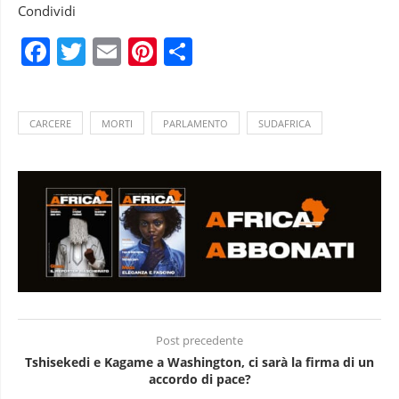
Condividi
Facebook
Twitter
Email
Pinterest
Condividi
CARCERE
MORTI
PARLAMENTO
SUDAFRICA
Post precedente
Tshisekedi e Kagame a Washington, ci sarà la firma di un
accordo di pace?