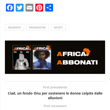
Facebook
Twitter
Email
Pinterest
Condividi
MIGRANTI
MIGRAZIONE
MORTI
Post precedente
Ciad, un fondo Onu per sostenere le donne colpite dalle
alluvioni
Post successivo