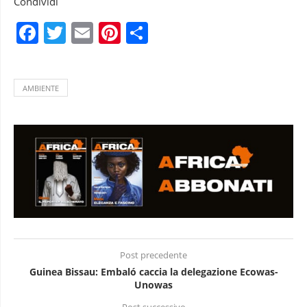
Condividi
Facebook
Twitter
Email
Pinterest
Condividi
AMBIENTE
Post precedente
Guinea Bissau: Embaló caccia la delegazione Ecowas-
Unowas