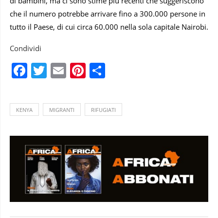
di bambini, ma ci sono stime più recenti che suggeriscono
che il numero potrebbe arrivare fino a 300.000 persone in
tutto il Paese, di cui circa 60.000 nella sola capitale Nairobi.
Condividi
Facebook
Twitter
Email
Pinterest
Condividi
KENYA
MIGRANTI
RIFUGIATI