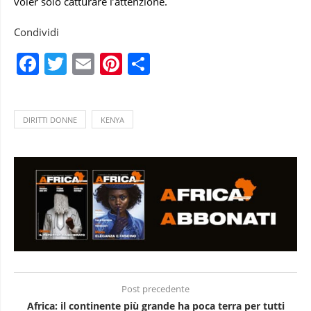
voler solo catturare l’attenzione.
Condividi
Facebook
Twitter
Email
Pinterest
Condividi
DIRITTI DONNE
KENYA
Post precedente
Africa: il continente più grande ha poca terra per tutti