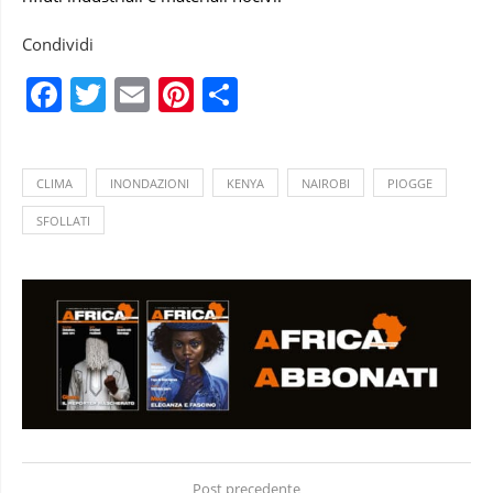
Condividi
Facebook
Twitter
Email
Pinterest
Condividi
CLIMA
INONDAZIONI
KENYA
NAIROBI
PIOGGE
SFOLLATI
Post precedente