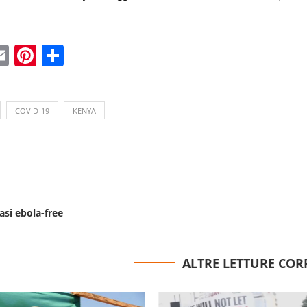
ebook
witter
Email
Pinterest
Condividi
COVID-19
KENYA
si ebola-free
ALTRE LETTURE COR