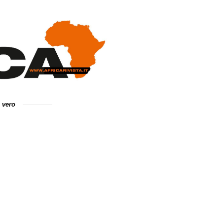
e vero