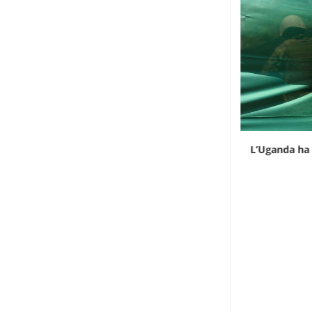
L’ex presidente della Repubblica Talon
L’Uganda ha 
diventa il primo...
7 Agosto 2026