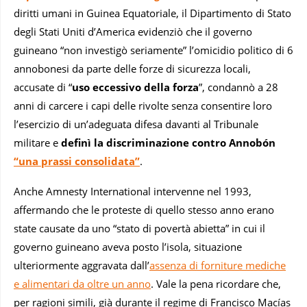
diritti umani in Guinea Equatoriale, il Dipartimento di Stato
degli Stati Uniti d’America evidenziò che il governo
guineano “non investigò seriamente” l’omicidio politico di 6
annobonesi da parte delle forze di sicurezza locali,
accusate di “
uso eccessivo della forza
”, condannò a 28
anni di carcere i capi delle rivolte senza consentire loro
l’esercizio di un’adeguata difesa davanti al Tribunale
militare e
definì la discriminazione contro Annobón
“una prassi consolidata”
.
Anche Amnesty International intervenne nel 1993,
affermando che le proteste di quello stesso anno erano
state causate da uno “stato di povertà abietta” in cui il
governo guineano aveva posto l’isola, situazione
ulteriormente aggravata dall’
assenza di forniture mediche
e alimentari da oltre un anno
. Vale la pena ricordare che,
per ragioni simili, già durante il regime di Francisco Macías