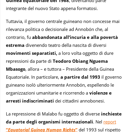
Guinea Equatoriale del 1968
, diventando parte
integrante del nuovo Stato appena formatosi.
Tuttavia, il governo centrale guineano non concesse mai
rilevanza politica o decisionale ad Annobón che, al
contrario, fu
abbandonata all’incuria e alla povertà
estrema
divenendo teatro della nascita di diversi
movimenti separatisti,
a loro volta oggetto di dure
repressioni da parte di
Teodoro Obiang Nguema
Mbasogo
, allora – e tuttora – Presidente della Guinea
Equatoriale. In particolare,
a partire dal 1993
il governo
guineano isolò ulteriormente Annobón, espellendo le
organizzazioni umanitarie e ricorrendo a
violenze e
arresti indiscriminati
dei cittadini annobonesi.
La repressione di Malabo fu oggetto di diverse
inchieste
da parte degli organismi internazionali
. Nel
report
“
Equatorial Guinea Human Rights
”
del 1993 sul rispetto