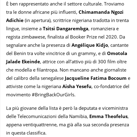
È ben rappresentato anche il settore culturale. Troviamo
tra le donne africane più influenti,
Chimamanda Ngozi
Adichie
(in apertura), scrittrice nigeriana tradotta in trenta
lingue, insieme a
Tsitsi Dangarembga
, romanziera e
regista zimbawese, finalista al Booker Prize nel 2020. Da
segnalare anche la presenza di
Angélique Kidjo
, cantante
del Benin tra volte vincitrice di un grammy, e di
Omotola
Jalade Ekeinde
, attrice con all’attivo più di 300 film oltre
che modella e filantropa. Non mancano anche giornaliste
del calibro della senegalese
Jacqueline Fatima Bocoum
e
attiviste come la nigeriana
Aisha Yesefu
, co-fondatrice del
movimento #BringBackOurGirls.
La più giovane della lista è però la deputata e viceministra
delle Telecomunicazioni della Namibia,
Emma Theofelus
,
appena ventiquattrenne, ma già alla sua seconda presenza
in questa classifica.