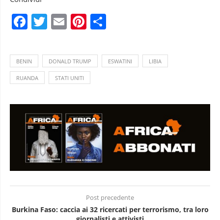
Facebook
Twitter
Email
Pinterest
Condividi
BENIN
DONALD TRUMP
ESWATINI
LIBIA
RUANDA
STATI UNITI
Post precedente
Burkina Faso: caccia ai 32 ricercati per terrorismo, tra loro
giornalisti e attivisti