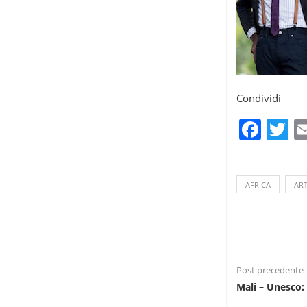
Condividi
Fac
T
AFRICA
AR
Post precedente
Mali – Unesco: 