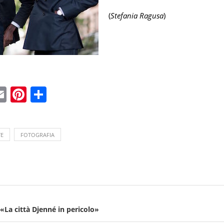
(
Stefania Ragusa
)
ebook
witter
Email
Pinterest
Condividi
TE
FOTOGRAFIA
«La città Djenné in pericolo»