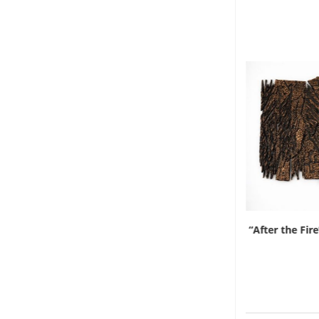
Tra arte e moda, la geometria dell’Imigongo
“After the Fire
racconta...
18 Maggio 2026