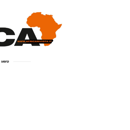
e vero