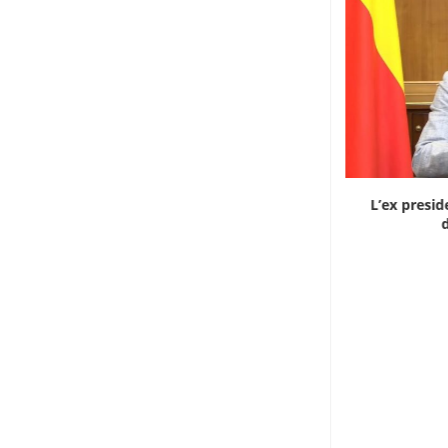
Dieci cinesi a processo in Mali per l’apertura...
L’ex presid
d
8 Agosto 2026