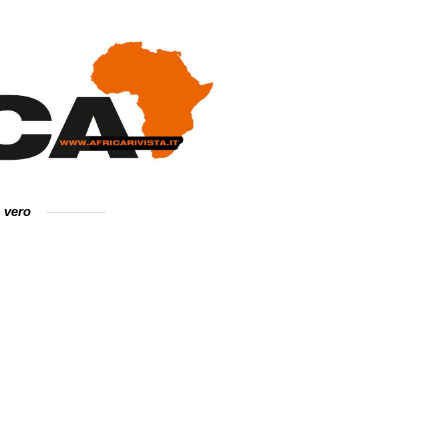
e vero