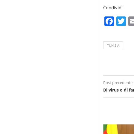
Condividi
Fac
T
TUNISIA
Post precedente
Di virus o di f