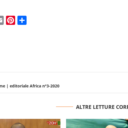
ebook
witter
Email
Pinterest
Condividi
ame | editoriale Africa n°3-2020
ALTRE LETTURE COR