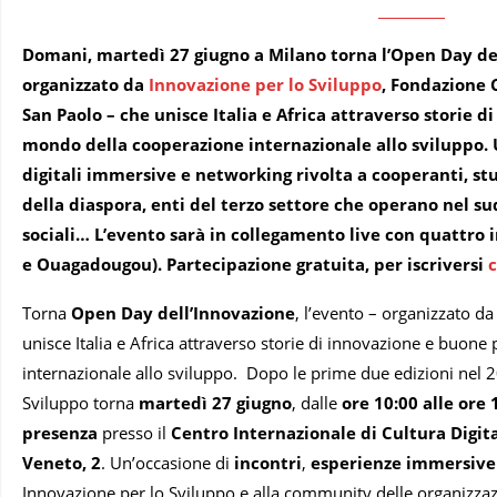
Domani,
martedì 27 giugno a Milano
torna l’Open Day del
organizzato da
Innovazione per lo Sviluppo
, Fondazione 
San Paolo – che unisce Italia e Africa attraverso storie 
mondo della cooperazione internazionale allo sviluppo.
digitali immersive e networking rivolta a cooperanti, st
della diaspora, enti del terzo settore che operano nel s
sociali… L’evento sarà in collegamento live con quattro 
e Ouagadougou). Partecipazione gratuita, per iscriversi
c
Torna
Open Day dell’Innovazione
, l’evento – organizzato d
unisce Italia e Africa attraverso storie di innovazione e buon
internazionale allo sviluppo. Dopo le prime due edizioni nel 
Sviluppo torna
martedì 27 giugno
, dalle
ore 10:00 alle ore 
presenza
presso il
Centro Internazionale di Cultura Digit
Veneto, 2
. Un’occasione di
incontri
,
esperienze immersive
Innovazione per lo Sviluppo e alla community delle organizza