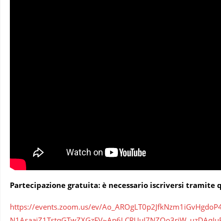
Partecipazione gratuita: è necessario iscriversi tramite 
https://events.zoom.us/ev/Ao_AROgLT0p2JfkNzm1iGvHgdoP
N1AsaaiZ1TstqGTwZXGzEV~Ap6LCRUuJ7NZOo3rjW_uzDAqJu