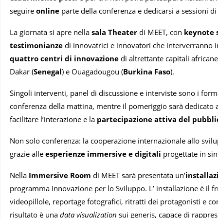
seguire
online
parte della conferenza e dedicarsi a sessioni di
La giornata si apre nella
sala Theater
di MEET, con
keynote 
testimonianze
di innovatrici e innovatori che interverranno 
quattro centri di innovazione
di altrettante capitali africane
Dakar (
Senegal
) e Ouagadougou (
Burkina Faso
).
Singoli interventi, panel di discussione e interviste sono i forma
conferenza della mattina, mentre il pomeriggio sarà dedicato 
facilitare l’interazione e la
partecipazione attiva del pubbli
Non solo conferenza: la cooperazione internazionale allo svil
grazie alle
esperienze immersive e digitali
progettate in si
Nella
Immersive Room
di MEET sarà presentata un’
installa
programma Innovazione per lo Sviluppo. L’ installazione è il f
videopillole, reportage fotografici, ritratti dei protagonisti e co
risultato è una
data visualization
sui generis, capace di rappresen