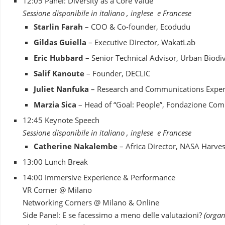
12:05 Panel: Diversity as a Core Value
Sessione disponibile in italiano , inglese e Francese
Starlin Farah
– COO & Co-founder, Ecodudu
Gildas Guiella
– Executive Director, WakatLab
Eric Hubbard
– Senior Technical Advisor, Urban Biod
Salif Kanoute
– Founder, DECLIC
Juliet Nanfuka
– Research and Communications Exper
Marzia Sica
– Head of “Goal: People”, Fondazione Com
12:45 Keynote Speech
Sessione disponibile in italiano , inglese e Francese
Catherine Nakalembe
– Africa Director, NASA Harves
13:00 Lunch Break
14:00 Immersive Experience & Performance
VR Corner @ Milano
Networking Corners @ Milano & Online
Side Panel: E se facessimo a meno delle valutazioni?
(organ