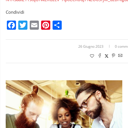
Condividi
Facebook
Twitter
Email
Pinterest
Condividi
26 Giugno 2023
0 comm