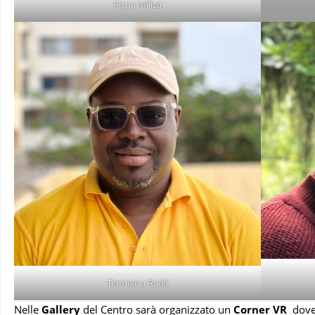
Rispa Miliza
Tiamiyou Radji
Nelle
Gallery
del Centro sarà organizzato un
Corner VR
dove 