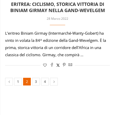
ERITREA: CICLISMO, STORICA VITTORIA DI
BINIAM GIRMAY NELLA GAND-WEVELGEM
28 Marzo 2022
L’eritreo Biniam Girmay (Intermarché-Wanty-Gobert) ha
vinto in volata la 84^ edizione della Gand-Wevelgem. È la
prima, storica vittoria di un corridore dell’Africa in una
classica del ciclismo. Girmay, che compirà …
1
2
3
4