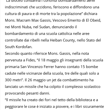
“La diocesi condanna i continui bombardamenti aerei
indiscriminati che uccidono, feriscono e diffondono una
cultura di paura e di morte tra la popolazione” dichiara
Mons. Macram Max Gassis, Vescovo Emerito di El Obeid,
nei Monti Nuba, nel Sudan, denunciando il
bombardamento di una scuola cattolica nelle aree
controllate dai ribelli nella Heiban County, nello Stato del
South Kordofan.
Secondo quanto riferisce Mons. Gassis, nella nota
pervenuta a Fides, “il 18 maggio gli insegnanti della scuola
primaria San Vincenzo Ferrer hanno contato 15 bombe
cadute nelle vicinanze della scuola, tre delle quali solo a
300 metri”. Il 26 maggio un jet da combattimento ha
lanciato un missile che ha colpito il complesso scolastico
provocando pesanti danni.
“Il missile ha creato dei fori nel tetto della biblioteca e a
peggiorare le cose è iniziato a piovere, e i libri sicuramente