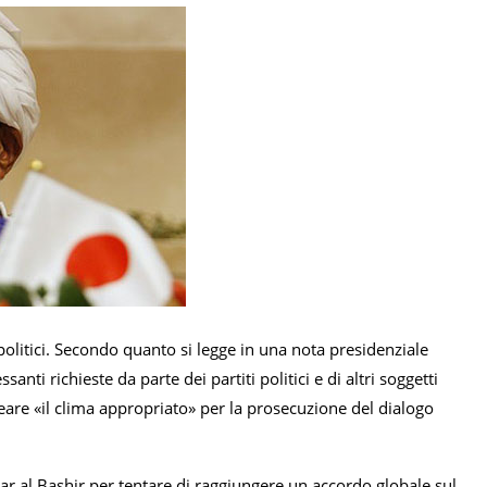
i politici. Secondo quanto si legge in una nota presidenziale
anti richieste da parte dei partiti politici e di altri soggetti
creare «il clima appropriato» per la prosecuzione del dialogo
ar al Bashir per tentare di raggiungere un accordo globale sul