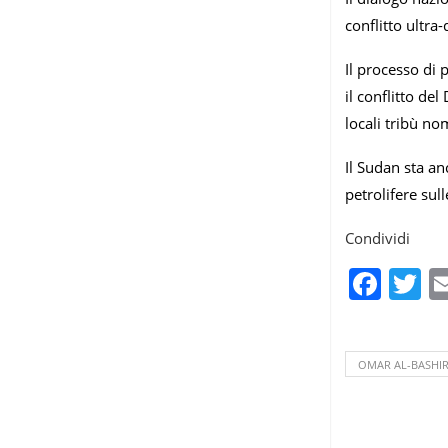
conflitto ultra
Il processo di 
il conflitto de
locali tribù no
Il Sudan sta a
petrolifere sul
Condividi
Fac
T
OMAR AL-BASHI