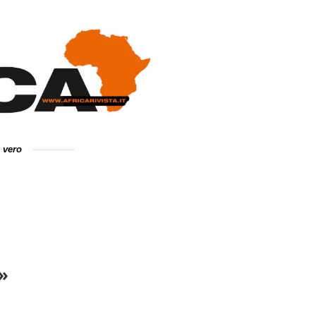
e vero
i»