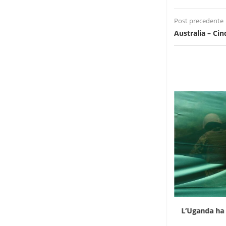
Post precedente
Australia – Ci
Infantino gioca la carta africana per salvare
L’Uganda ha 
la...