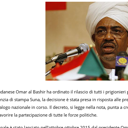
udanese Omar al Bashir ha ordinato il rilascio di tutti i prigionier
nzia di stampa Suna, la decisione è stata presa in risposta alle press
ialogo nazionale in corso. Il decreto, si legge nella nota, punta a 
vorire la partecipazione di tutte le forze politiche.
onale è stato lanciato nell’ottobre ottobre 2015 dal presidente Om