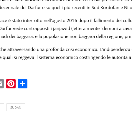
-decennale del Darfur e su quelli più recenti in Sud Kordofan e Nil
pace è stato interrotto nell’agosto 2016 dopo il fallimento dei co
l Darfur vede contrapposti i janjawid (letteralmente “demoni a caval
madi dei baggara, e la popolazione non baggara della regione, pri
nche attraversando una profonda crisi economica. L’indipendenza de
le quali si reggeva il sistema economico costringendo le autorità a
ebook
witter
Email
Pinterest
Condividi
R
SUDAN