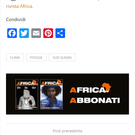
rivista Africa.
Condividi
Facebook
Twitter
Email
Pinterest
Condividi
CLIMA
PIOGGE
SUD SUDAN
Post precedente