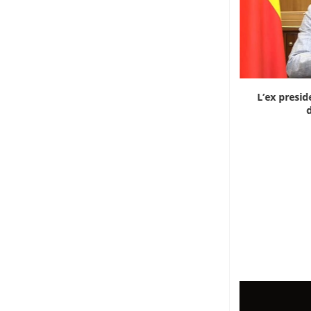
Dieci cinesi a processo in Mali per l’apertura...
L’ex presid
d
8 Agosto 2026