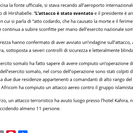
cisa la fonte ufficiale, si stava recando all’aeroporto internazion
o di Hirshabelle. “
L’attacco è stato sventato
e il presidente è a
in cui si parla di “atto codardo, che ha causato la morte e il ferim
e continua a subire sconfitte per mano dell’esercito nazionale som
urezza hanno confermato di aver avviato un’indagine sull’attacco,
ra, sottoposta a severi controlli di sicurezza e letteralmente blind
esercito somalo ha fatto sapere di avere compiuto un’operazione 
ell’esercito somalo, nel corso dell’operazione sono stati colpiti
re a due due residenze appartenenti a comandanti di alto rango de
i Africom ha compiuto un attacco aereo contro il gruppo islamista
arzo, un attacco terroristico ha avuto luogo presso l’hotel Kahira, n
 uccidendo almeno 11 persone.