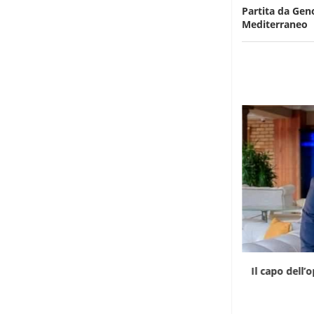
Partita da Gen
Mediterraneo
Il Madagascar riprende il controllo delle
Il capo dell’
proprietà coloniali
6 Agosto 2026