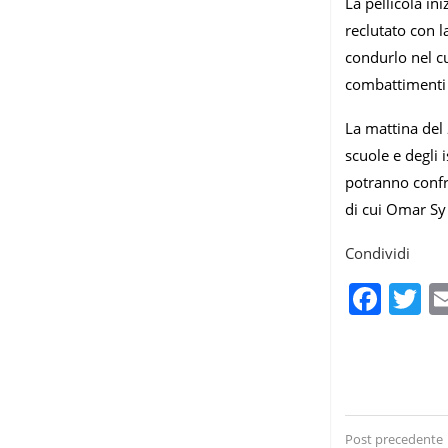
La pellicola in
reclutato con l
condurlo nel cu
combattimenti 
La mattina del
scuole e degli i
potranno confr
di cui Omar Sy
Condividi
Fac
T
Post precedente