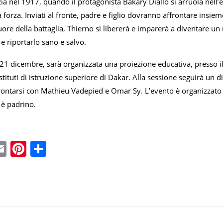
izia nel 1917, quando il protagonista Bakary Diallo si arruola nell’e
a forza. Inviati al fronte, padre e figlio dovranno affrontare insie
ore della battaglia, Thierno si libererà e imparerà a diventare un
e riportarlo sano e salvo.
 21 dicembre, sarà organizzata una proiezione educativa, presso i
stituti di istruzione superiore di Dakar. Alla sessione seguirà un di
ontarsi con Mathieu Vadepied e Omar Sy. L’evento è organizzato 
 è padrino.
ebook
witter
Email
Pinterest
Condividi