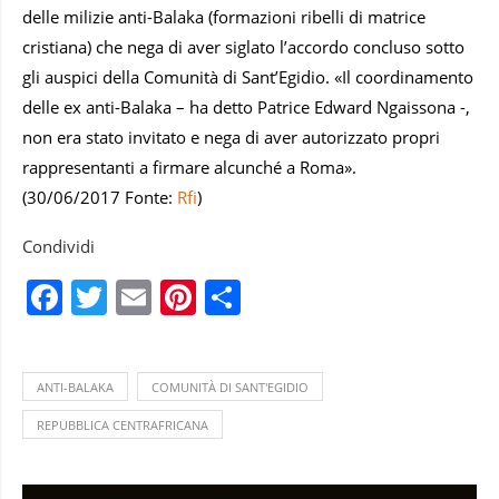
delle milizie anti-Balaka (formazioni ribelli di matrice
cristiana) che nega di aver siglato l’accordo concluso sotto
gli auspici della Comunità di Sant’Egidio. «Il coordinamento
delle ex anti-Balaka – ha detto Patrice Edward Ngaissona -,
non era stato invitato e nega di aver autorizzato propri
rappresentanti a firmare alcunché a Roma».
(30/06/2017 Fonte:
Rfi
)
Condividi
Facebook
Twitter
Email
Pinterest
Condividi
ANTI-BALAKA
COMUNITÀ DI SANT'EGIDIO
REPUBBLICA CENTRAFRICANA