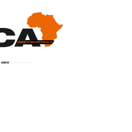
e vero