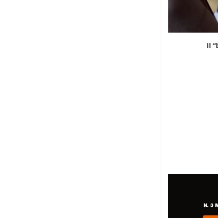
Dentro la discarica keniana di Dandora
Il 
26 Luglio 2026