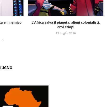
a e il nemico
L’Africa salva il pianeta: alieni colonialisti,
eroi etiopi
12 Luglio 2026
GIUGNO