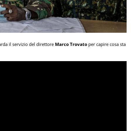
rda il servizio del direttore
Marco Trovato
per capire cosa sta