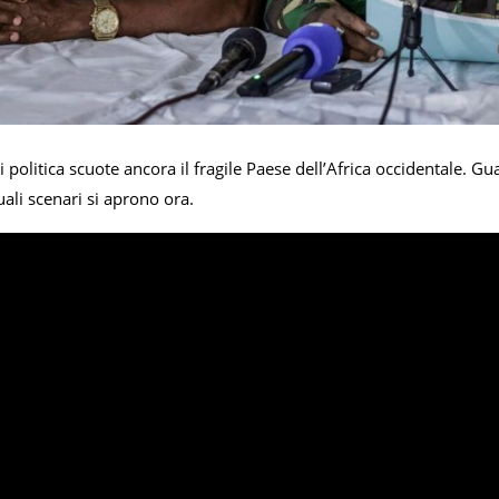
 politica scuote ancora il fragile Paese dell’Africa occidentale. Gua
ali scenari si aprono ora.