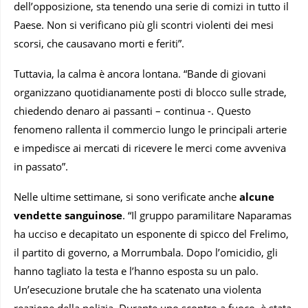
dell’opposizione, sta tenendo una serie di comizi in tutto il
Paese. Non si verificano più gli scontri violenti dei mesi
scorsi, che causavano morti e feriti”.
Tuttavia, la calma è ancora lontana. “Bande di giovani
organizzano quotidianamente posti di blocco sulle strade,
chiedendo denaro ai passanti – continua -. Questo
fenomeno rallenta il commercio lungo le principali arterie
e impedisce ai mercati di ricevere le merci come avveniva
in passato”.
Nelle ultime settimane, si sono verificate anche
alcune
vendette sanguinose
. “Il gruppo paramilitare Naparamas
ha ucciso e decapitato un esponente di spicco del Frelimo,
il partito di governo, a Morrumbala. Dopo l’omicidio, gli
hanno tagliato la testa e l’hanno esposta su un palo.
Un’esecuzione brutale che ha scatenato una violenta
reazione della polizia. Durante uno scontro a fuoco, è stata