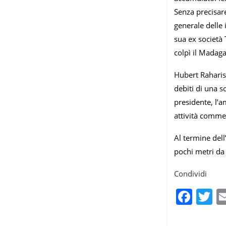
Senza precisare
generale delle
sua ex società 
colpì il Madaga
Hubert Raharis
debiti di una s
presidente, l’
attività commer
Al termine dell
pochi metri da 
Condividi
Fac
T