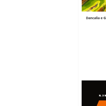
Le elezioni presidenziali a Capo Verde si
Dancalia e G
terranno...
6 Agosto 2026