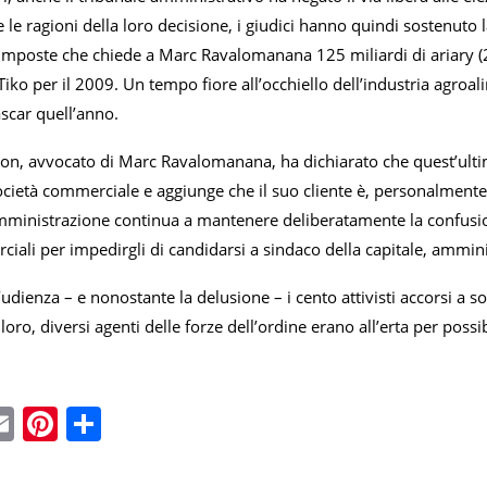
 le ragioni della loro decisione, i giudici hanno quindi sostenuto la
 imposte che chiede a Marc Ravalomanana 125 miliardi di ariary (2
Tiko per il 2009. Un tempo fiore all’occhiello dell’industria agroali
scar quell’anno.
on, avvocato di Marc Ravalomanana, ha dichiarato che quest’ulti
ocietà commerciale e aggiunge che il suo cliente è, personalmente, in
amministrazione continua a mantenere deliberatamente la confusio
ciali per impedirgli di candidarsi a sindaco della capitale, ammini
’udienza – e nonostante la delusione – i cento attivisti accorsi a s
loro, diversi agenti delle forze dell’ordine erano all’erta per possi
ebook
witter
Email
Pinterest
Condividi